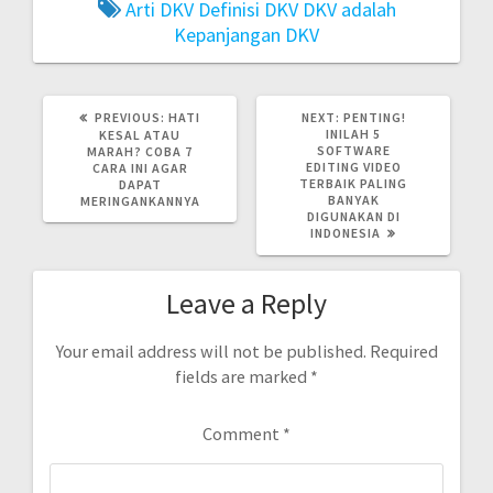
Arti DKV
Definisi DKV
DKV adalah
Kepanjangan DKV
PREVIOUS
NEXT
PREVIOUS:
HATI
NEXT:
PENTING!
POST:
POST:
INILAH 5
KESAL ATAU
SOFTWARE
MARAH? COBA 7
EDITING VIDEO
CARA INI AGAR
TERBAIK PALING
DAPAT
BANYAK
MERINGANKANNYA
DIGUNAKAN DI
INDONESIA
Leave a Reply
Your email address will not be published.
Required
fields are marked
*
Comment
*