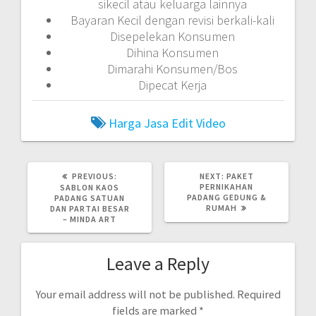
sikecil atau keluarga lainnya
Bayaran Kecil dengan revisi berkali-kali
Disepelekan Konsumen
Dihina Konsumen
Dimarahi Konsumen/Bos
Dipecat Kerja
Harga Jasa Edit Video
PREVIOUS
NEXT
PREVIOUS:
NEXT:
PAKET
POST:
POST:
PERNIKAHAN
SABLON KAOS
PADANG GEDUNG &
PADANG SATUAN
RUMAH
DAN PARTAI BESAR
– MINDA ART
Leave a Reply
Your email address will not be published.
Required
fields are marked
*