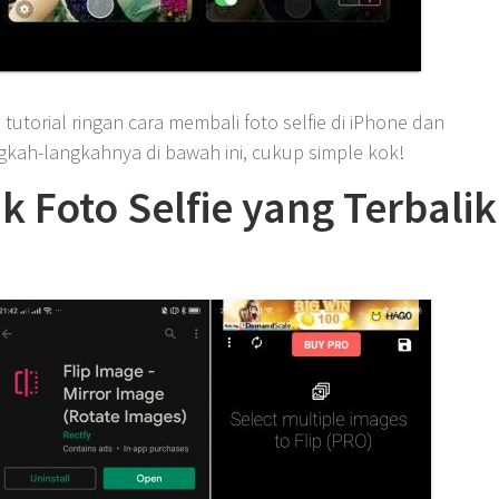
torial ringan cara membali foto selfie di iPhone dan
ngkah-langkahnya di bawah ini, cukup simple kok!
k Foto Selfie yang Terbalik