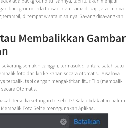
a tidak ada background tulisannya, tapi itu akan menjadi
engan background ada tulisan atau nama di baju, atau nama
g terambil, di tempat wisata misalnya. Sayang disayangkan
atau Membalikkan Gambar
an
sekarang semakin canggih, termasuk di antara salah satu
mbalik foto dari kiri ke kanan secara otomatis. Misalnya
ya terbalik, tapi dengan mengaktifkan fitur Flip (membalik
l secara Otomatis.
akah tersedia settingan tersebut?! Kalau tidak atau balum
n Membalik Foto Selfie menggunakan Aplikasi.