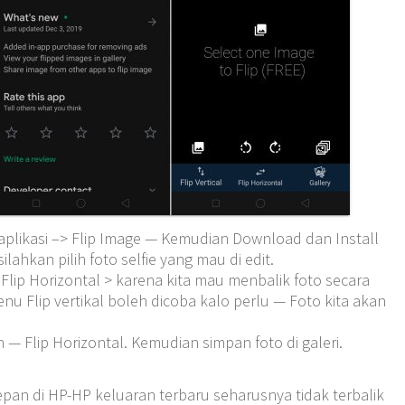
 aplikasi –> Flip Image — Kemudian Download dan Install
lahkan pilih foto selfie yang mau di edit.
ip Horizontal > karena kita mau menbalik foto secara
nu Flip vertikal boleh dicoba kalo perlu — Foto kita akan
n — Flip Horizontal. Kemudian simpan foto di galeri.
epan di HP-HP keluaran terbaru seharusnya tidak terbalik