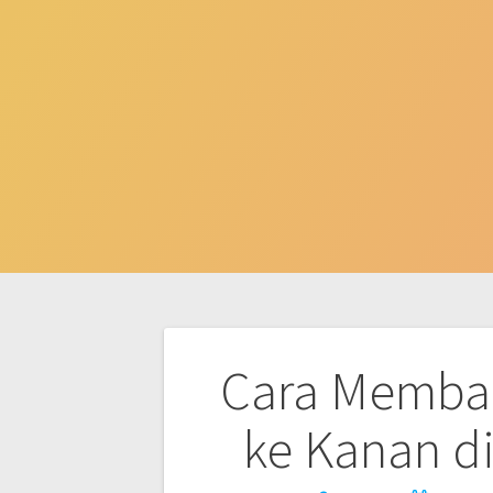
Post
Cara Membali
navigation
ke Kanan d