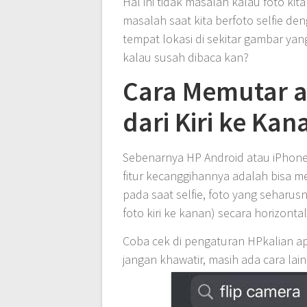
Hal ini tidak masalah kalau foto kit
masalah saat kita berfoto selfie d
tempat lokasi di sekitar gambar yan
kalau susah dibaca kan?
Cara Memutar 
dari Kiri ke Kan
Sebenarnya HP Android atau iPhone 
fitur kecanggihannya adalah bisa me
pada saat selfie, foto yang seharusn
foto kiri ke kanan) secara horizonta
Coba cek di pengaturan HPkalian ap
jangan khawatir, masih ada cara lai