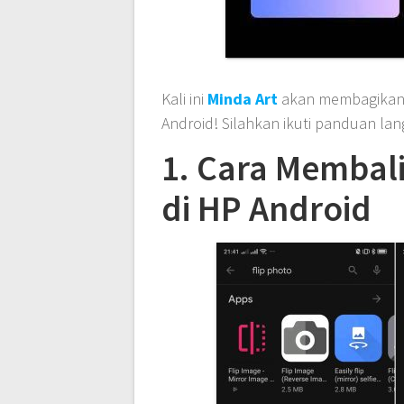
Kali ini
Minda Art
akan membagikan tu
Android! Silahkan ikuti panduan la
1. Cara Membali
di HP Android