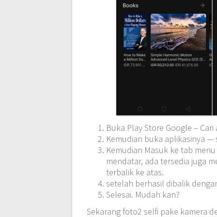
Buka Play Store Google – Cari
Kemudian buka aplikasinya — si
Kemudian Masuk ke tab menu Fl
mendatar, ada tersedia juga me
terbalik ke atas.
setelah berhasil dibalik denga
Selesai. Mudah kan?
Sekarang foto2 selfi pake kamera d