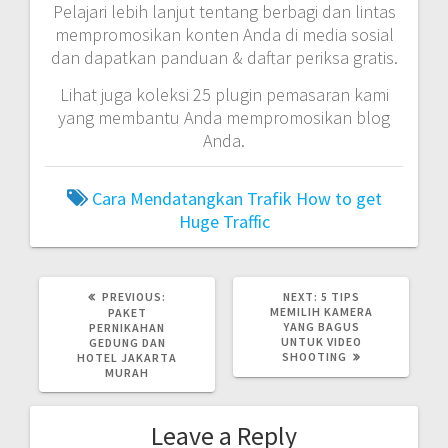
Pelajari lebih lanjut tentang berbagi dan lintas
mempromosikan konten Anda di media sosial
dan dapatkan panduan & daftar periksa gratis.
Lihat juga koleksi 25 plugin pemasaran kami
yang membantu Anda mempromosikan blog
Anda.
Cara Mendatangkan Trafik
How to get
Huge Traffic
PREVIOUS
NEXT
PREVIOUS:
NEXT:
5 TIPS
POST:
POST:
MEMILIH KAMERA
PAKET
YANG BAGUS
PERNIKAHAN
UNTUK VIDEO
GEDUNG DAN
SHOOTING
HOTEL JAKARTA
MURAH
Leave a Reply