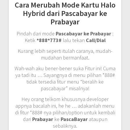
Cara Merubah Mode Kartu Halo
Hybrid dari Pascabayar ke
Prabayar
Pindah dari mode
Pascabayar ke Prabayar
:
Ketik
*888*773#
lalu tekan
Call/Dial
Kurang lebih seperti itulah caranya, mudah-
mudahan bermanfaat.
Wah-wah aku bener-bener suka Fitur ini! Cuma
ya tadi itu … Sayangnya di menu pilihan *888#
tidak tersedia fitur menu “beralih ke
pascabayar” misalnya!
Hey orang telkom khususnya developer
appnya bacalah ini, he he … adakanlah menu
di fitur *888# nya pilihan/option untuk kembali
dari
Prabayar
ke
PascaBayar
ataupun
sebaliknya.