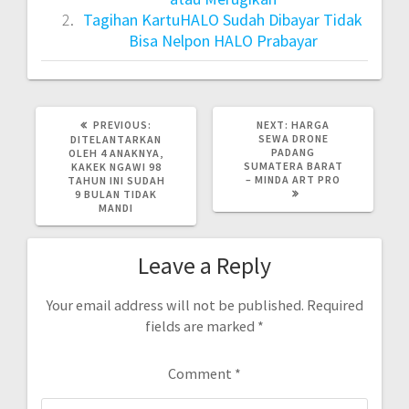
Tagihan KartuHALO Sudah Dibayar Tidak
Bisa Nelpon HALO Prabayar
PREVIOUS
NEXT
PREVIOUS:
NEXT:
HARGA
POST:
POST:
SEWA DRONE
DITELANTARKAN
PADANG
OLEH 4 ANAKNYA,
SUMATERA BARAT
KAKEK NGAWI 98
– MINDA ART PRO
TAHUN INI SUDAH
9 BULAN TIDAK
MANDI
Leave a Reply
Your email address will not be published.
Required
fields are marked
*
Comment
*