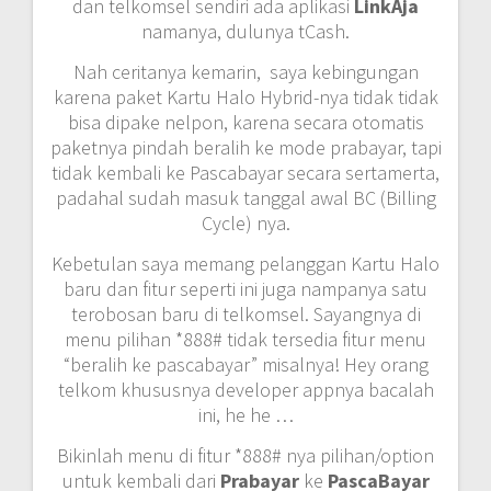
dan telkomsel sendiri ada aplikasi
LinkAja
namanya, dulunya tCash.
Nah ceritanya kemarin, saya kebingungan
karena paket Kartu Halo Hybrid-nya tidak tidak
bisa dipake nelpon, karena secara otomatis
paketnya pindah beralih ke mode prabayar, tapi
tidak kembali ke Pascabayar secara sertamerta,
padahal sudah masuk tanggal awal BC (Billing
Cycle) nya.
Kebetulan saya memang pelanggan Kartu Halo
baru dan fitur seperti ini juga nampanya satu
terobosan baru di telkomsel. Sayangnya di
menu pilihan *888# tidak tersedia fitur menu
“beralih ke pascabayar” misalnya! Hey orang
telkom khususnya developer appnya bacalah
ini, he he …
Bikinlah menu di fitur *888# nya pilihan/option
untuk kembali dari
Prabayar
ke
PascaBayar