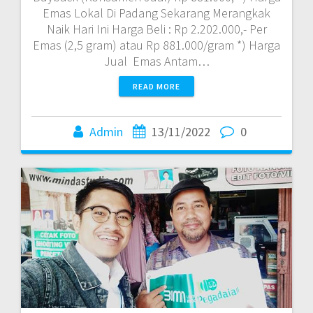
Emas Lokal Di Padang Sekarang Merangkak
Naik Hari Ini Harga Beli : Rp 2.202.000,- Per
Emas (2,5 gram) atau Rp 881.000/gram *) Harga
Jual Emas Antam…
READ MORE
Admin
13/11/2022
0