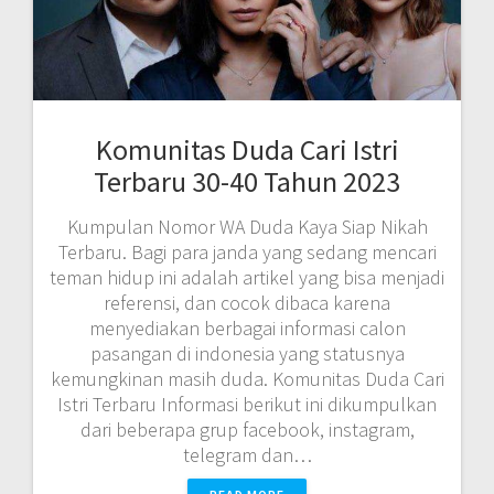
Komunitas Duda Cari Istri
Terbaru 30-40 Tahun 2023
Kumpulan Nomor WA Duda Kaya Siap Nikah
Terbaru. Bagi para janda yang sedang mencari
teman hidup ini adalah artikel yang bisa menjadi
referensi, dan cocok dibaca karena
menyediakan berbagai informasi calon
pasangan di indonesia yang statusnya
kemungkinan masih duda. Komunitas Duda Cari
Istri Terbaru Informasi berikut ini dikumpulkan
dari beberapa grup facebook, instagram,
telegram dan…