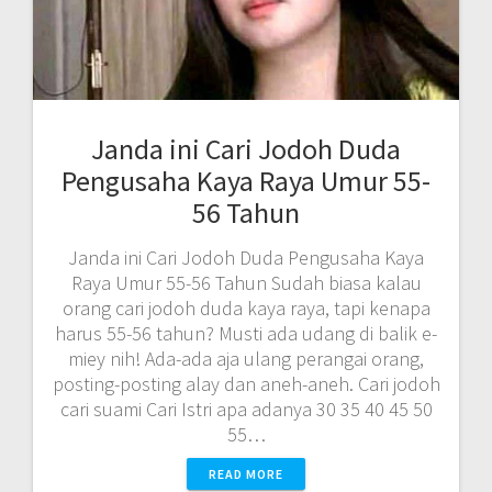
Janda ini Cari Jodoh Duda
Pengusaha Kaya Raya Umur 55-
56 Tahun
Janda ini Cari Jodoh Duda Pengusaha Kaya
Raya Umur 55-56 Tahun Sudah biasa kalau
orang cari jodoh duda kaya raya, tapi kenapa
harus 55-56 tahun? Musti ada udang di balik e-
miey nih! Ada-ada aja ulang perangai orang,
posting-posting alay dan aneh-aneh. Cari jodoh
cari suami Cari Istri apa adanya 30 35 40 45 50
55…
READ MORE