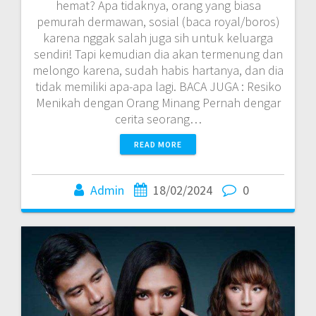
hemat? Apa tidaknya, orang yang biasa
pemurah dermawan, sosial (baca royal/boros)
karena nggak salah juga sih untuk keluarga
sendiri! Tapi kemudian dia akan termenung dan
melongo karena, sudah habis hartanya, dan dia
tidak memiliki apa-apa lagi. BACA JUGA : Resiko
Menikah dengan Orang Minang Pernah dengar
cerita seorang…
READ MORE
Admin
18/02/2024
0