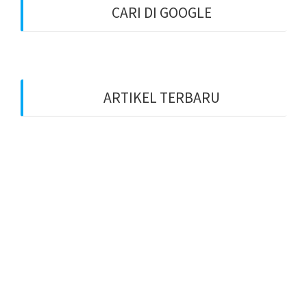
CARI DI GOOGLE
ARTIKEL TERBARU
Benarkah Token PLN Rp 20.000 Dihapus?
Peluang Usaha Bidang Multimedia Properti
Website Development dan SEO Lokal
⚽ Sinopsis Film “Dream” (2023)
Apa itu Minda dan Apa Misi Utamanya
Benarkan Menulis Komentar di Youtube itu Bisa
Dapat Uang