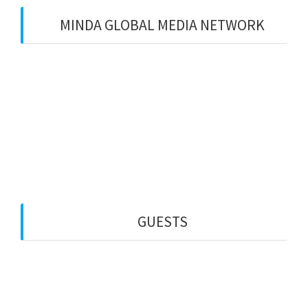
MINDA GLOBAL MEDIA NETWORK
Web Creation
Video Editing
Wisata Padang
Rental Mobil
Guest House
Financial Life
GUESTS