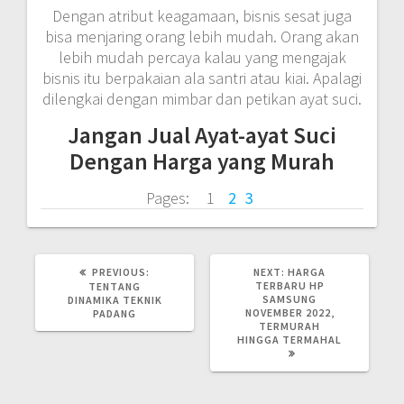
Dengan atribut keagamaan, bisnis sesat juga
bisa menjaring orang lebih mudah. Orang akan
lebih mudah percaya kalau yang mengajak
bisnis itu berpakaian ala santri atau kiai. Apalagi
dilengkai dengan mimbar dan petikan ayat suci.
Jangan Jual Ayat-ayat Suci
Dengan Harga yang Murah
Page
,
Page
,
Page
Pages:
1
2
3
PREVIOUS
NEXT
PREVIOUS:
NEXT:
HARGA
POST:
POST:
TERBARU HP
TENTANG
SAMSUNG
DINAMIKA TEKNIK
NOVEMBER 2022,
PADANG
TERMURAH
HINGGA TERMAHAL