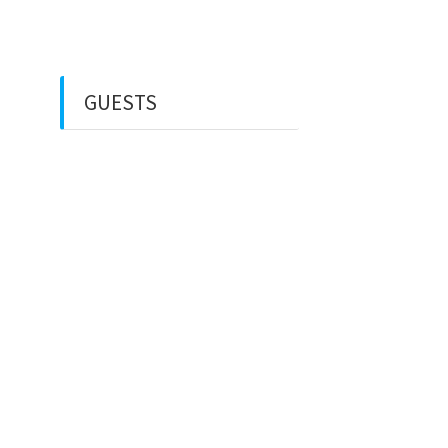
Financial Life
GUESTS