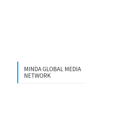
(2023)
Apa itu Minda dan Apa Misi
Utamanya
Benarkan Menulis Komentar
di Youtube itu Bisa Dapat
Uang
MINDA GLOBAL MEDIA
NETWORK
Web Creation
Video Editing
Wisata Padang
Rental Mobil
Guest House