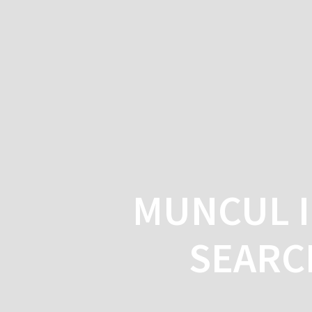
Skip
to
content
MUNCUL I
SEARC