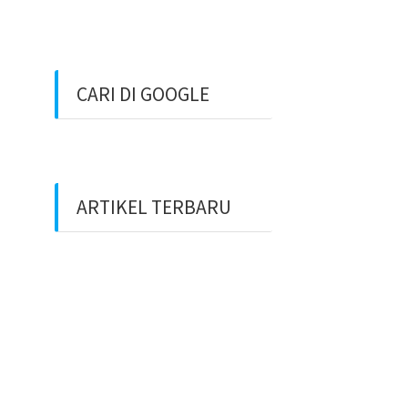
CARI DI GOOGLE
ARTIKEL TERBARU
Benarkah Token PLN Rp
20.000 Dihapus?
Peluang Usaha Bidang
Multimedia Properti Website
Development dan SEO Lokal
⚽ Sinopsis Film “Dream”