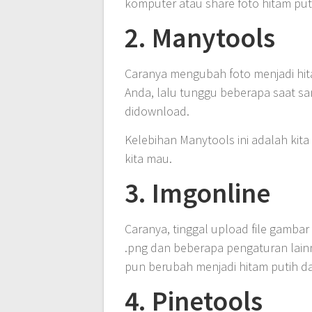
komputer atau share foto hitam puti
2. Manytools
Caranya mengubah foto menjadi hita
Anda, lalu tunggu beberapa saat sam
didownload.
Kelebihan Manytools ini adalah kita 
kita mau.
3. Imgonline
Caranya, tinggal upload file gambar 
.png dan beberapa pengaturan lainn
pun berubah menjadi hitam putih d
4. Pinetools