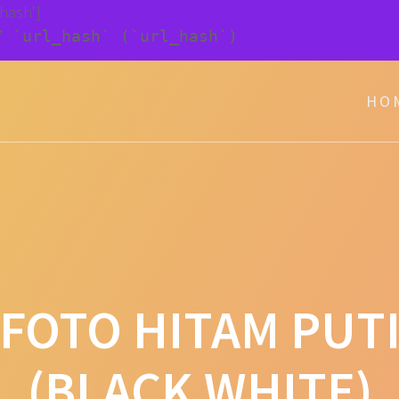
_hash']
Y `url_hash` (`url_hash`)
HO
 FOTO HITAM PUT
(BLACK WHITE)