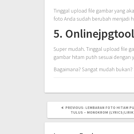
Tinggal upload file gambar yang aka
foto Anda sudah berubah menjadi hi
5. Onlinejpgtoo
Super mudah. Tinggal upload file 
gambar hitam putih sesuai dengan y
Bagaimana? Sangat mudah bukan? 
PREVIOUS
PREVIOUS:
LEMBARAN FOTO HITAM PU
POST:
TULUS – MONOKROM (LYRICS/LIRIK