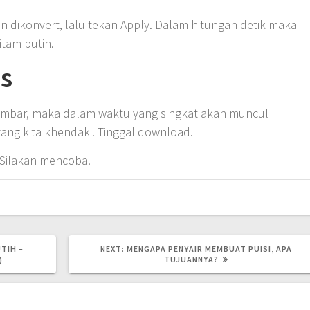
n dikonvert, lalu tekan Apply. Dalam hitungan detik maka
tam putih.
ls
gambar, maka dalam waktu yang singkat akan muncul
ang kita khendaki. Tinggal download.
Silakan mencoba.
NEXT
TIH –
NEXT:
MENGAPA PENYAIR MEMBUAT PUISI, APA
POST:
TUJUANNYA?
)