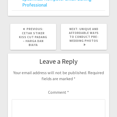
Professional
PREVIOUS
NEXT
PREVIOUS:
NEXT:
UNIQUE AND
POST:
POST:
AFFORDABLE WAYS
CETAK STIKER
TO CONDUCT PRE-
KISS CUT PADANG
WEDDING PHOTOS
– HARGA DAN
BIAYA
Leave a Reply
Your email address will not be published.
Required
fields are marked
*
Comment
*