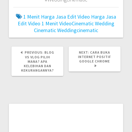
1 Menit
Harga Jasa Edit Video
Harga Jasa
Edit Video 1 Menit
VideoCinematic
Wedding
Cinematic
Weddingcinematic
PREVIOUS
NEXT
PREVIOUS:
BLOG
NEXT:
CARA BUKA
POST:
POST:
INTERNET POSITIF
VS VLOG PILIH
GOOGLE CHROME
MANA? APA
KELEBIHAN DAN
KEKURANGANNYA?