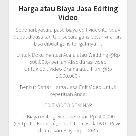
Harga atau Biaya Jasa Editing
Video
Sebenarbyacara pasti biaya edit video itu tidak
dapat dipastikan tapi secara garis besar kira-kira
bisa dibuat garis tengahnya …
Untuk Dokumentasi Acara atau Wedding @Rp
500.000,- per jam/disc durasi video
Untuk Edit Video Drama atau Film @Rp
1.000.000,-
Berikut Daftar Harga Jasa Edit Video untuk
keperluan Anda:
EDIT VIDEO SEMINAR
1. Biaya editing video seminar, Rp 500.000
(Output 1 Kamera), sudah termasuk DVD | Revisi
dikenakan Biaya Rp 100Rb