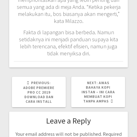
semua yang ada di meja Anda. “Ketika pekerja
melakukan itu, bos biasanya akan mengerti,”
kata Milazzo.
Fakta di lapangan bisa berbeda. Namun
setidaknya ini menjadi panduan supaya kita
lebih terencana, efektif efisien, namun juga
tidak menyiksa diri.
PREVIOUS
NEXT
PREVIOUS:
NEXT:
AWAS
POST:
POST:
BAHAYA KOPI
ADOBE PREMIERE
INSTAN – INI CARA
PRO CC 2019
MEMBUAT KOPI
DOWNLOAD DAN
TANPA AMPAS
CARA INSTALL
Leave a Reply
Your email address will not be published.
Required