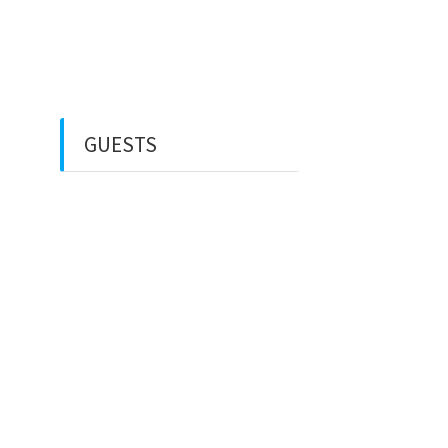
Rental Mobil
Guest House
Financial Life
GUESTS