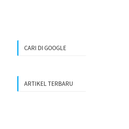
CARI DI GOOGLE
ARTIKEL TERBARU
Benarkah Token PLN Rp
20.000 Dihapus?
Peluang Usaha Bidang
Multimedia Properti Website
Development dan SEO Lokal