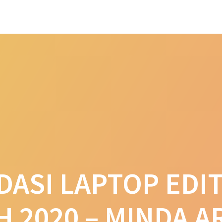
_hash']
Y `url_hash` (`url_hash`)
HO
ASI LAPTOP EDIT
 2020 – MINDA A