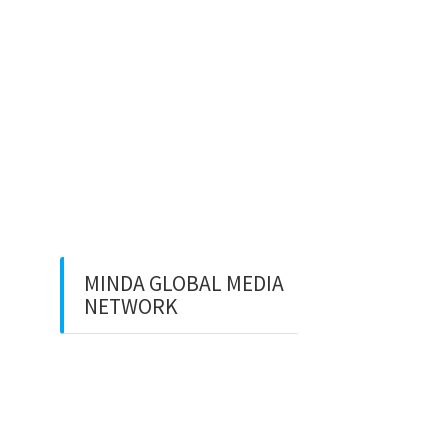
⚽ Sinopsis Film “Dream”
(2023)
Apa itu Minda dan Apa Misi
Utamanya
Benarkan Menulis Komentar
di Youtube itu Bisa Dapat
Uang
MINDA GLOBAL MEDIA
NETWORK
Web Creation
Video Editing
Wisata Padang