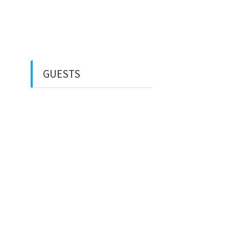
Rental Mobil
Guest House
Financial Life
GUESTS