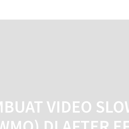
_hash']
Y `url_hash` (`url_hash`)
HO
MBUAT VIDEO SLO
WMO) DI AFTER E