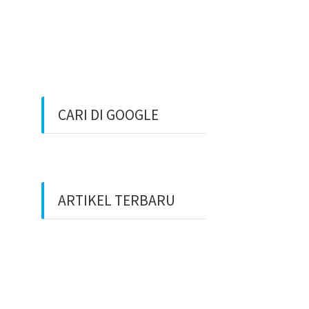
CARI DI GOOGLE
ARTIKEL TERBARU
Benarkah Token PLN Rp
20.000 Dihapus?
Peluang Usaha Bidang
Multimedia Properti Website
Development dan SEO Lokal