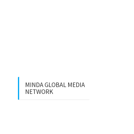
⚽ Sinopsis Film “Dream”
(2023)
Apa itu Minda dan Apa Misi
Utamanya
Benarkan Menulis Komentar
di Youtube itu Bisa Dapat
Uang
MINDA GLOBAL MEDIA
NETWORK
Web Creation
Video Editing
Wisata Padang