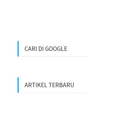
CARI DI GOOGLE
ARTIKEL TERBARU
Benarkah Token PLN Rp
20.000 Dihapus?
Peluang Usaha Bidang
Multimedia Properti Website
Development dan SEO Lokal