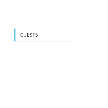
Rental Mobil
Guest House
Financial Life
GUESTS