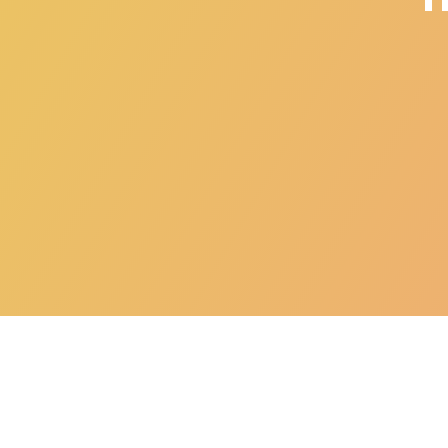
Post
Rental TV L