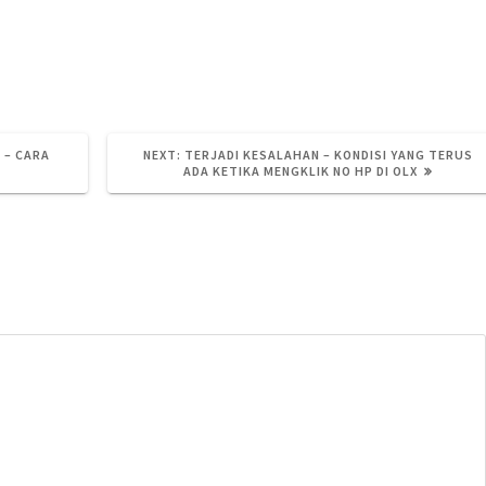
Rental TV LED
Rental TV LED Padang
Sewa TV LED
Sewa
NEXT
 – CARA
NEXT:
TERJADI KESALAHAN – KONDISI YANG TERUS
POST:
ADA KETIKA MENGKLIK NO HP DI OLX