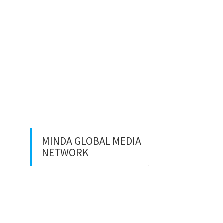
⚽ Sinopsis Film “Dream”
(2023)
Apa itu Minda dan Apa Misi
Utamanya
Benarkan Menulis Komentar
di Youtube itu Bisa Dapat
Uang
MINDA GLOBAL MEDIA
NETWORK
Web Creation
Video Editing
Wisata Padang