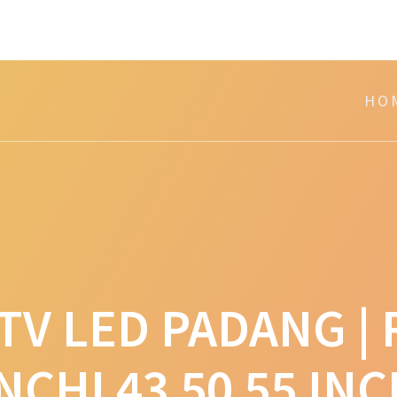
_hash']
Y `url_hash` (`url_hash`)
HO
TV LED PADANG | 
NCHI 43 50 55 IN