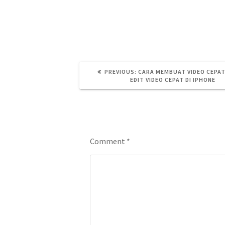
Jakarta
Padang
Rental LED TV
TV LED Padang
PREVIOUS
PREVIOUS:
CARA MEMBUAT VIDEO CEPAT
POST:
EDIT VIDEO CEPAT DI IPHONE
Leave a Reply
Comment
*