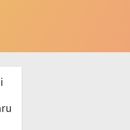
i
aru