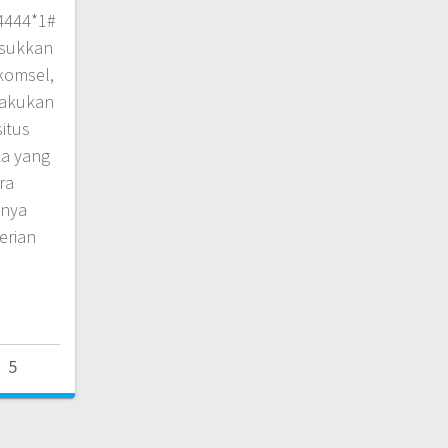
4444*1#
asukkan
lkomsel,
ilakukan
itus
ka yang
ra
knya
erian
5