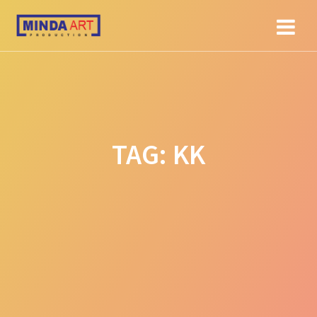
Skip
to
content
TAG:
KK