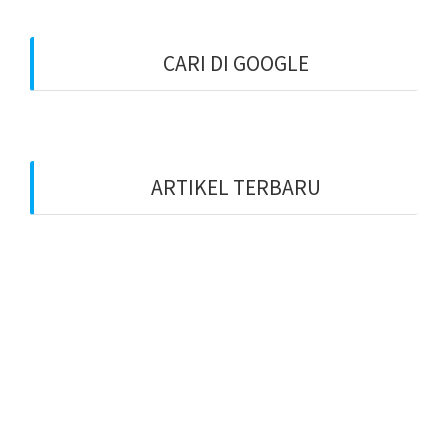
CARI DI GOOGLE
ARTIKEL TERBARU
Benarkah Token PLN Rp 20.000 Dihapus?
Peluang Usaha Bidang Multimedia Properti
Website Development dan SEO Lokal
⚽ Sinopsis Film “Dream” (2023)
Apa itu Minda dan Apa Misi Utamanya
Benarkan Menulis Komentar di Youtube itu Bisa
Dapat Uang