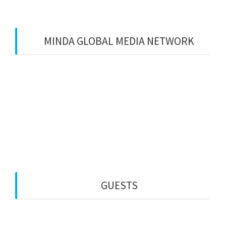
MINDA GLOBAL MEDIA NETWORK
Web Creation
Video Editing
Wisata Padang
Rental Mobil
Guest House
Financial Life
GUESTS