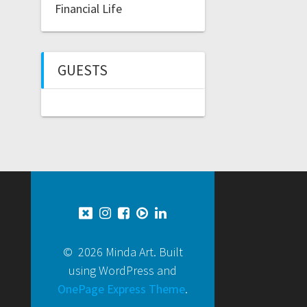
Financial Life
GUESTS
© 2026 Minda Art. Built
using WordPress and
OnePage Express Theme
.