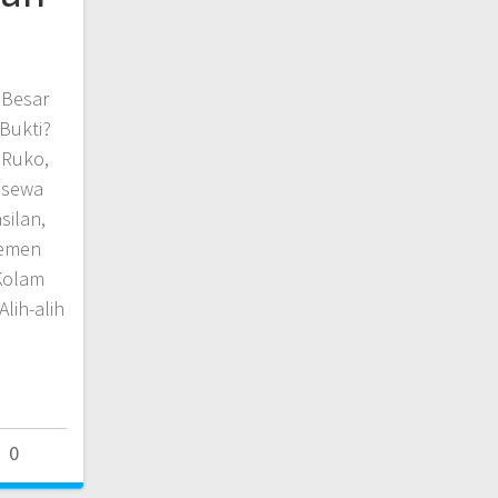
 Besar
 Bukti?
 Ruko,
 sewa
silan,
jemen
Kolam
lih-alih
0