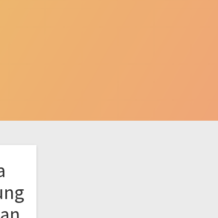
a
ung
kan