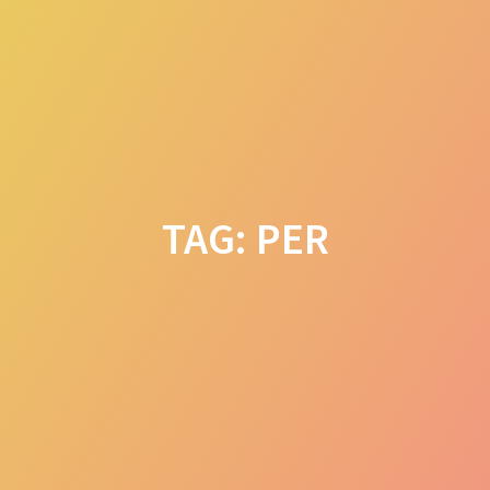
Skip
to
content
TAG:
PER