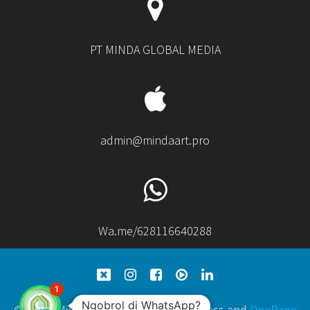
PT MINDA GLOBAL MEDIA
admin@mindaart.pro
Wa.me/628116640288
1
Ngobrol di WhatsApp?
© 2026 Minda Art. Built using WordPress and
OnePage