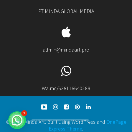
PT MINDA GLOBAL MEDIA
admin@mindaart.pro
Wa.me/628116640288
1
Ngobrol di WhatsApp?
© 2026 Minda Art. Built using WordPress and
OnePage
Express Theme
.