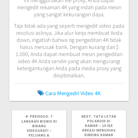
ini menggunakan file proxy, Anda dapat
mengedit rekaman 4K yang indah pada mesin
yang sangat kekurangan daya.
Tapi tidak ada yang seperti mengedit video pada
resolusi aslinya. Jika alur kerja membuat Anda
down, ingatlah bahwa rig pengeditan 4K tidak
harus merusak bank. Dengan kurang dari $
1.000, Anda dapat membuat mesin pengeditan
video 4K Anda sendiri yang akan mengurangi
ketergantungan Anda pada media proxy yang
dioptimalkan.
Cara Mengedit Video 4K
PREVIOUS
NEXT
PREVIOUS:
7
NEXT:
TATA LETAK
POST:
POST:
POLAROID DI
LANGKAH BISNIS DI
KAMAR – 10 IDE
BIDANG
KREASI MENGHIAS
VIDEOGRAFI –
DINDING KAMAR
PELUANG &