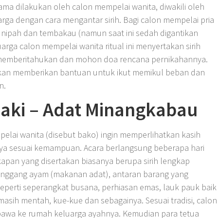
ama dilakukan oleh calon mempelai wanita, diwakili oleh
rga dengan cara mengantar sirih. Bagi calon mempelai pria
nipah dan tembakau (namun saat ini sedah digantikan
rga calon mempelai wanita ritual ini menyertakan sirih
uk memberitahukan dan mohon doa rencana pernikahannya.
akan memberikan bantuan untuk ikut memikul beban dan
n.
baki – Adat Minangkabau
pelai wanita (disebut bako) ingin memperlihatkan kasih
ya sesuai kemampuan. Acara berlangsung beberapa hari
apan yang disertakan biasanya berupa sirih lengkap
 singgang ayam (makanan adat), antaran barang yang
eperti seperangkat busana, perhiasan emas, lauk pauk baik
sih mentah, kue-kue dan sebagainya. Sesuai tradisi, calon
bawa ke rumah keluarga ayahnya. Kemudian para tetua