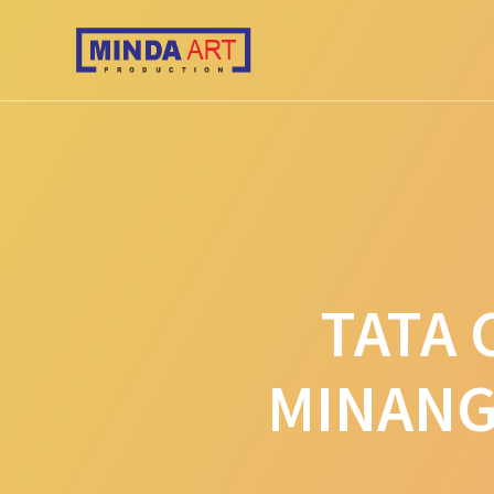
Skip
to
content
TATA 
MINANG