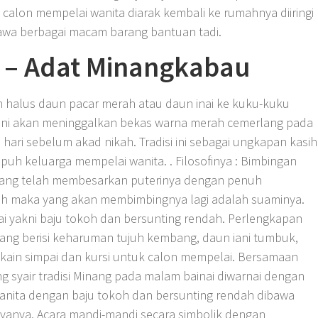
 calon mempelai wanita diarak kembali ke rumahnya diiringi
wa berbagai macam barang bantuan tadi.
i – Adat Minangkabau
n halus daun pacar merah atau daun inai ke kuku-kuku
 ini akan meninggalkan bekas warna merah cemerlang pada
ari sebelum akad nikah. Tradisi ini sebagai ungkapan kasih
puh keluarga mempelai wanita. . Filosofinya : Bimbingan
u yang telah membesarkan puterinya dengan penuh
ah maka yang akan membimbingnya lagi adalah suaminya.
i yakni baju tokoh dan bersunting rendah. Perlengkapan
 yang berisi keharuman tujuh kembang, daun iani tumbuk,
, kain simpai dan kursi untuk calon mempelai. Bersamaan
 syair tradisi Minang pada malam bainai diwarnai dengan
wanita dengan baju tokoh dan bersunting rendah dibawa
ayanya. Acara mandi-mandi secara simbolik dengan