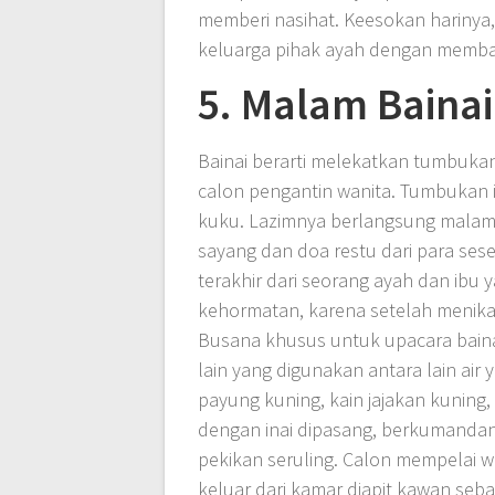
memberi nasihat. Keesokan harinya,
keluarga pihak ayah dengan memba
5. Malam Baina
Bainai berarti melekatkan tumbuka
calon pengantin wanita. Tumbukan
kuku. Lazimnya berlangsung malam h
sayang dan doa restu dari para sese
terakhir dari seorang ayah dan ib
kehormatan, karena setelah menik
Busana khusus untuk upacara baina
lain yang digunakan antara lain air
payung kuning, kain jajakan kuning
dengan inai dipasang, berkumandang
pekikan seruling. Calon mempelai 
keluar dari kamar diapit kawan seb