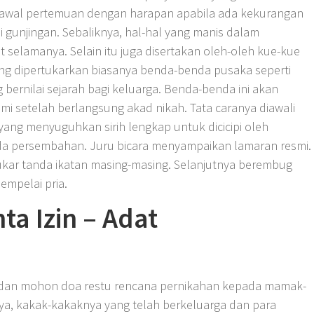
iawal pertemuan dengan harapan apabila ada kekurangan
i gunjingan. Sebaliknya, hal-hal yang manis dalam
 selamanya. Selain itu juga disertakan oleh-oleh kue-kue
g dipertukarkan biasanya benda-benda pusaka seperti
g bernilai sejarah bagi keluarga. Benda-benda ini akan
mi setelah berlangsung akad nikah. Tata caranya diawali
yang menyuguhkan sirih lengkap untuk dicicipi oleh
anda persembahan. Juru bicara menyampaikan lamaran resmi.
tukar tanda ikatan masing-masing. Selanjutnya berembug
empelai pria.
ta Izin – Adat
 dan mohon doa restu rencana pernikahan kepada mamak-
a, kakak-kakaknya yang telah berkeluarga dan para