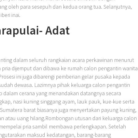
ng oleh para sesepuh dan kedua orang tua. Selanjutnya,
eri inai.
rapulai- Adat
penting dalam seluruh rangkaian acara perkawinan menurut
 pria dijemput dan dibawa ke rumah calon pengantin wanita
osesi ini juga dibarengi pemberian gelar pusaka kepada
 sudah dewasa. Lazimnya pihak keluarga calon pengantin
ap dalam cerana yang menandakan datangnya secara
gkap, nasi kuning singgang ayam, lauk pauk, kue-kue serta
 Sumatera barat biasanya juga menyertakan payung kuning,
n atau uang hilang.Rombongan utusan dari keluarga calon
mempelai pria sambil membawa perlengkapan. Setelah
gutarakan maksud kedatangan, barang-barang