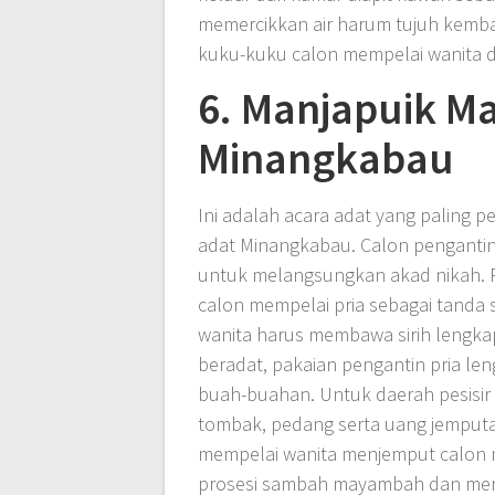
memercikkan air harum tujuh kemba
kuku-kuku calon mempelai wanita dib
6. Manjapuik Ma
Minangkabau
Ini adalah acara adat yang paling 
adat Minangkabau. Calon pengantin
untuk melangsungkan akad nikah. Pr
calon mempelai pria sebagai tanda
wanita harus membawa sirih lengk
beradat, pakaian pengantin pria len
buah-buahan. Untuk daerah pesisir
tombak, pedang serta uang jemputa
mempelai wanita menjemput calon 
prosesi sambah mayambah dan men