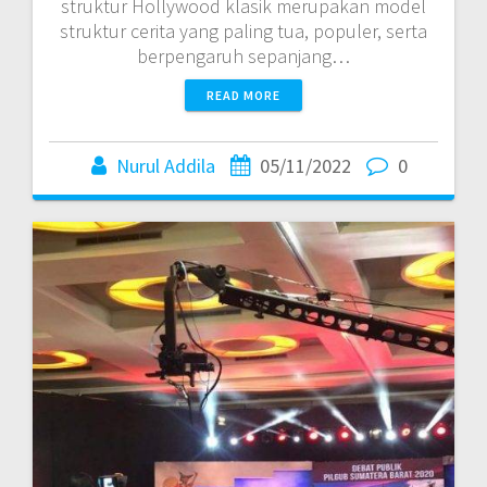
struktur Hollywood klasik merupakan model
struktur cerita yang paling tua, populer, serta
berpengaruh sepanjang…
READ MORE
Nurul Addila
05/11/2022
0